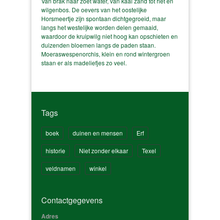
Van brak naar zoet water, van kaal zand tot riet en
wilgenbos. De oevers van het oostelijke
Horsmeertje zijn spontaan dichtgegroeid, maar
langs het westelijke worden delen gemaaid,
waardoor de kruipwilg niet hoog kan opschieten en
duizenden bloemen langs de paden staan.
Moeraswespenorchis, klein en rond wintergroen
staan er als madeliefjes zo veel.
Tags
boek
duinen en mensen
Erf
historie
Niet zonder elkaar
Texel
veldnamen
winkel
Contactgegevens
Adres