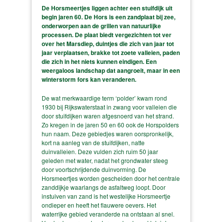
De Horsmeertjes liggen achter een stuifdijk uit
begin jaren 60. De Hors is een zandplaat bij zee,
onderworpen aan de grillen van natuurlijke
processen. De plaat biedt vergezichten tot ver
over het Marsdiep, duintjes die zich van jaar tot
jaar verplaatsen, brakke tot zoete valleien, paden
die zich in het niets kunnen eindigen. Een
weergaloos landschap dat aangroeit, maar in een
winterstorm fors kan veranderen.
De wat merkwaardige term ‘polder’ kwam rond
1930 bij Rijkswaterstaat in zwang voor valleien die
door stuifdijken waren afgesnoerd van het strand.
Zo kregen in de jaren 50 en 60 ook de Horspolders
hun naam. Deze gebiedjes waren oorspronkelijk,
kort na aanleg van de stuifdijken, natte
duinvalleien. Deze vulden zich ruim 50 jaar
geleden met water, nadat het grondwater steeg
door voortschrijdende duinvorming. De
Horsmeertjes worden gescheiden door het centrale
zanddijkje waarlangs de asfaltweg loopt. Door
instuiven van zand is het westelijke Horsmeertje
ondieper en heeft het flauwere oevers. Het
waterrijke gebied veranderde na ontstaan al snel.