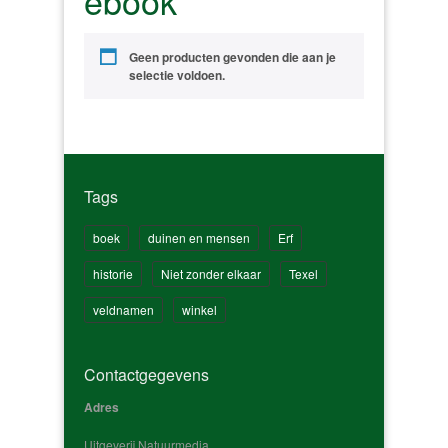
ebook
Geen producten gevonden die aan je
selectie voldoen.
Tags
boek
duinen en mensen
Erf
historie
Niet zonder elkaar
Texel
veldnamen
winkel
Contactgegevens
Adres
Uitgeverij Natuurmedia