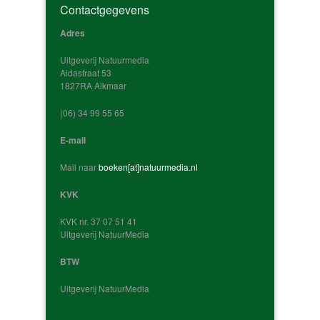
Contactgegevens
Adres
Uitgeverij Natuurmedia
Aidastraat 53
1827RA Alkmaar
‭(06) 34 99 55 65‬
E-mail
Mail naar
boeken[at]natuurmedia.nl
KVK
KVK nr. 37 07 51 41
Uitgeverij NatuurMedia
BTW
Uitgeverij NatuurMedia