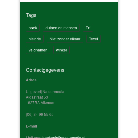
Tags
boek
duinen en mensen
Erf
historie
Niet zonder elkaar
Texel
veldnamen
winkel
Contactgegevens
Adres
Uitgeverij Natuurmedia
Aidastraat 53
1827RA Alkmaar
‭(06) 34 99 55 65‬
E-mail
Mail naar
boeken[at]natuurmedia.nl