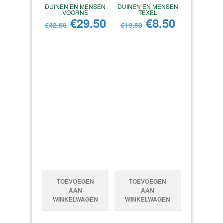
DUINEN EN MENSEN
DUINEN EN MENSEN
VOORNE
TEXEL
Oorspronkelijke
Huidige
Oorspronkeli
Huidige
€
29.50
€
8.50
€
42.50
€
19.50
prijs
prijs
prijs
prijs
was:
is:
was:
is:
€42.50.
€29.50.
€19.50.
€8.50.
TOEVOEGEN
TOEVOEGEN
AAN
AAN
WINKELWAGEN
WINKELWAGEN