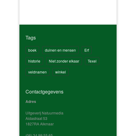
Tags
boek
duinen en mensen
Erf
historie
Niet zonder elkaar
Texel
veldnamen
winkel
Contactgegevens
Adres
Uitgeverij Natuurmedia
Aidastraat 53
1827RA Alkmaar
‭(06) 34 99 55 65‬