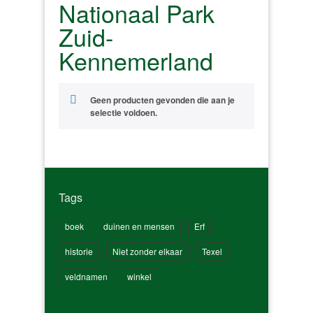
Nationaal Park
Zuid-
Kennemerland
Geen producten gevonden die aan je
selectie voldoen.
Tags
boek
duinen en mensen
Erf
historie
Niet zonder elkaar
Texel
veldnamen
winkel