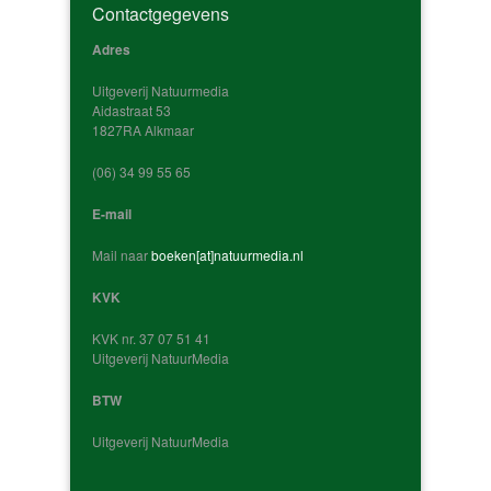
Contactgegevens
Adres
Uitgeverij Natuurmedia
Aidastraat 53
1827RA Alkmaar
‭(06) 34 99 55 65‬
E-mail
Mail naar
boeken[at]natuurmedia.nl
KVK
KVK nr. 37 07 51 41
Uitgeverij NatuurMedia
BTW
Uitgeverij NatuurMedia