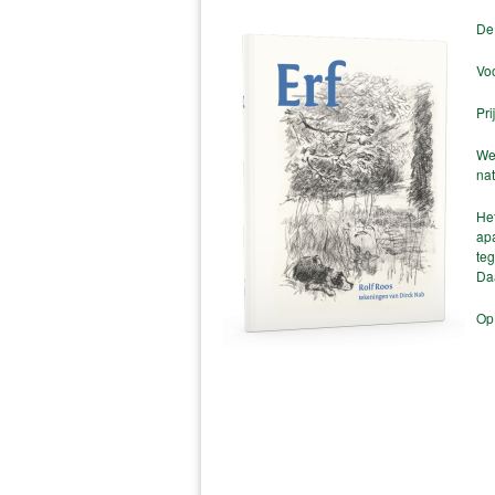
De 
Voo
Pri
We
nat
He
ap
te
Daa
Op 