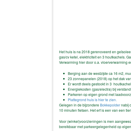
Het huis is na 2018 gerenoveerd en geïsoleer
gas/cv ketel, elektriciteit en 3 houtkachels.
Verwarming hier door o.a. vloerverwarming e
Berging aan de westzijde ca 16 m2, muu
23 zonnepanelen (2018) op het dak van
Er wordt deels gestookt in 3 houtkache
Energiekosten (gas/electra) bij verstan
Parkeren op eigen grond met laadvoorzi
Plattegrond huis is hier te zien.
Gelegen in de bijzondere
Bokkepolder
nabij 
10 minuten fietsen. Het erf is een van een tie
Voor (winkel)voorzieningen is men aangeweze
bereikbaar met parkeergelegenheid op eigen 