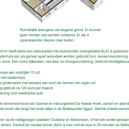
Ruimtelijke weergave van begane grond. Er kunnen
geen rechten aan worden ontleend. Er zijn 4
(openslaande) deuren naar buiten.
d en heeft deels een eikenparket met vloerisolatie (energielabel B).Er is glasvez
 Gastenhuis kan als geheel apart woondeel worden gebruikt (incl. keukenvoorziening 
n airco. Een ruime bijkeuken, met was- en droogvoorziening, verbindt Hoofdgebou
rkas aan oostzijde 10 m2.
 het Gastenhuis.
ls grotendeels met aanwas van hout van bomen van eigen erf.
dig gebruik ca 120 euro per maand.
ening voor elektrische auto
de binnenduinrand van Goeree en natuurgebied De Kwade Hoek, duinen en strand. 
ntal erven die langs het oude dijkje in de Bokkepolder liggen. Slechts enkele percele
n op de nabijgelegen plaatsen Ouddorp en Stellendam, of het iets verder gelegen 
terrein. Dankzij de nieuwe tunnel (A24) is men met de auto in 33 minuten op Stat