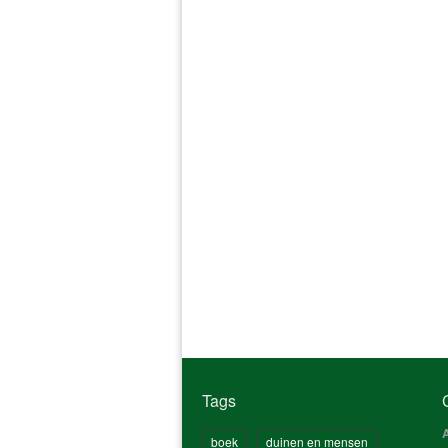
Tags
boek
duinen en mensen