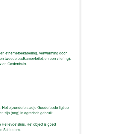
el en ethernetbekabeling. Verwarming door
en tweede badkamer/toilet, en een vliering).
w en Gastenhuis.
Het bijzondere stadje Goedereede ligt op
n zijn (nog) in agrarisch gebruik.
Hellevoetsluis. Het object is goed
ion Schiedam.