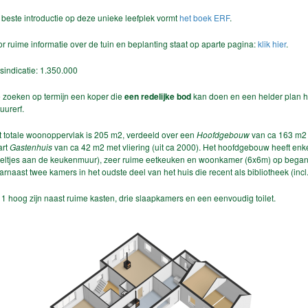
beste introductie op deze unieke leefplek vormt
het boek ERF
.
r ruime informatie over de tuin en beplanting staat op aparte pagina:
klik hier
.
jsindicatie: 1.350.000
 zoeken op termijn een koper die
een redelijke bod
kan doen en een helder plan he
uurerf.
t totale woonoppervlak is 205 m2, verdeeld over een
Hoofdgebouw
van ca 163 m2 
art
Gastenhuis
van ca 42 m2 met vliering (uit ca 2000). Het hoofdgebouw heeft enk
geltjes aan de keukenmuur), zeer ruime eetkeuken en woonkamer (6x6m) op begane 
rnaast twee kamers in het oudste deel van het huis die recent als bibliotheek (incl
1 hoog zijn naast ruime kasten, drie slaapkamers en een eenvoudig toilet.