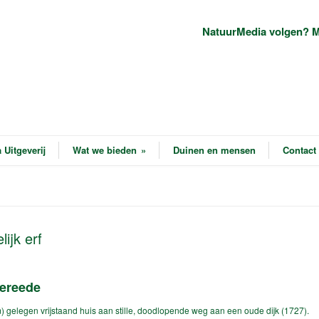
NatuurMedia volgen? M
 Uitgeverij
Wat we bieden
»
Duinen en mensen
Contact
ijk erf
dereede
) gelegen vrijstaand huis aan stille, doodlopende weg aan een oude dijk (1727).