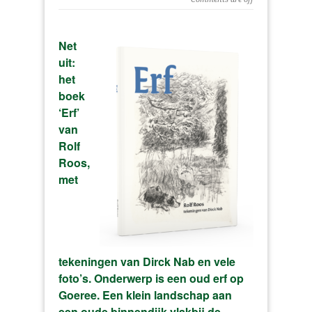
Net
uit:
het
boek
‘Erf’
van
Rolf
Roos,
met
tekeningen van Dirck Nab en vele
foto’s. Onderwerp is een oud erf op
Goeree. Een klein landschap aan
een oude binnendijk vlakbij de