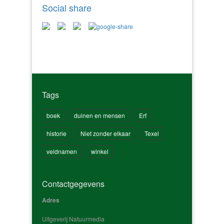
Social share
Tags
boek
duinen en mensen
Erf
historie
Niet zonder elkaar
Texel
veldnamen
winkel
Contactgegevens
Adres
Uitgeverij Natuurmedia