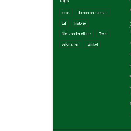
Tags
boek
duinen en mensen
U
Erf
historie
A
Niet zonder elkaar
Texel
‭
veldnamen
winkel
E
M
K
U
U