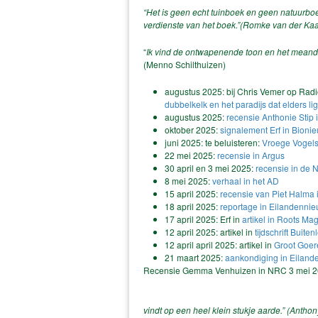
“Het is geen echt tuinboek en geen natuurboek
verdienste van het boek.”(Romke van der Ka
“
Ik vind de ontwapenende toon en het meande
(Menno Schilthuizen)
augustus 2025: bij Chris Vemer op Rad
dubbelkelk en het paradijs dat elders li
augustus 2025:
recensie Anthonie Stip 
oktober 2025:
signalement Erf in Bioni
juni 2025: te beluisteren:
Vroege Vogels
22 mei 2025:
recensie in Argus
30 april en 3 mei 2025:
recensie in de
8 mei 2025:
verhaal in het AD
15 april 2025:
recensie van Piet Halma 
18 april 2025:
reportage in Eilandenni
17 april 2025: Erf in
artikel in Roots Ma
12 april 2025: artikel in
tijdschrift Buite
12 april april 2025: artikel in
Groot Goer
21 maart 2025:
aankondiging in Eilan
Recensie Gemma Venhuizen in NRC 3 mei 
vindt op een heel klein stukje aarde.” (Anthony