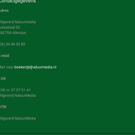
Contactgegevens
Adres
itgeverij Natuurmedia
idastraat 53
1827RA Alkmaar
(06) 34 99 55 65‬
-mail
ail naar
boeken[at]natuurmedia.nl
KVK
VK nr. 37 07 51 41
itgeverij NatuurMedia
BTW
itgeverij NatuurMedia