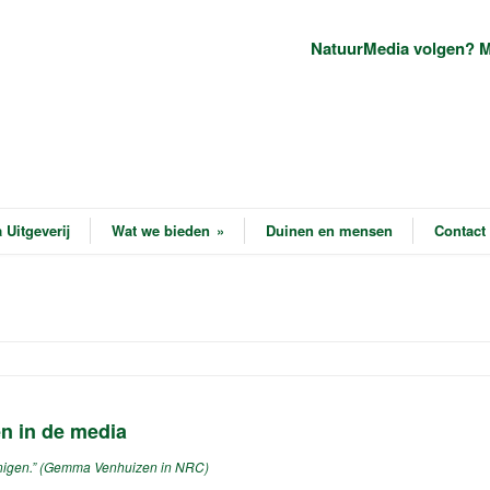
NatuurMedia volgen? M
 Uitgeverij
Wat we bieden
»
Duinen en mensen
Contact
n in de media
erenigen.” (Gemma Venhuizen in NRC)