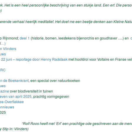
. Het is een heel persoonlijke beschrijving van een stukje land. Een erf. Die persoo
a)
rende verhaal heerlijk meditatief. Het doet me een beetje denken aan Kleine Nat
io Rijnmond;
deel 1
(historie, bomen, leestekens bijenorchis en goudhaver ….) en
d
gt…)
in Vlinders
euws
 22 juni – reportage door Henny Radstaak
met hoofdrol voor Voltaire en Franse v
 NRC
in de Boekenkrant
, een special over natuurboeken
euws
gazine
over biodiversiteit in tuinen
nleven van april 2025
, prachtig vormgegeven
ee-Overflakkee
dennieuws
2025
“Rolf Roos heeft met ‘Erf’ een prachtige ode geschreven aan de men
 Stip in: Vlinders)