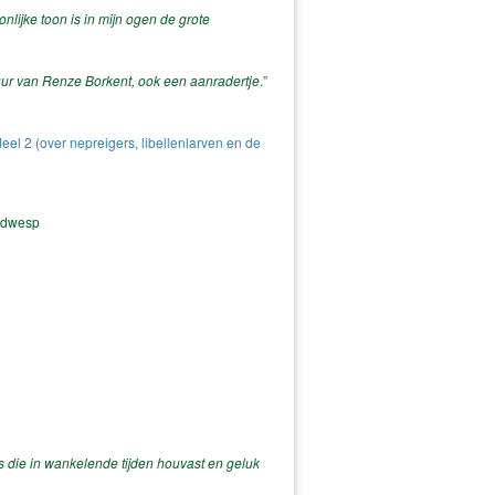
nlijke toon is in mijn ogen de grote
uur van Renze Borkent, ook een aanradertje
.”
eel 2 (over nepreigers, libellenlarven en de
eldwesp
s die in wankelende tijden houvast en geluk